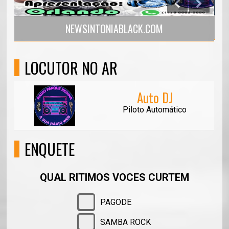
WWW.RADIOSONLINE.N
ABLACK.COM
LOCUTOR NO AR
Auto DJ
Piloto Automático
ENQUETE
QUAL RITIMOS VOCES CURTEM
PAGODE
SAMBA ROCK