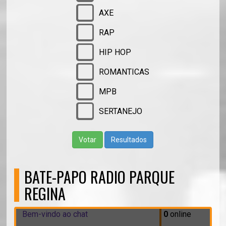
AXE
RAP
HIP HOP
ROMANTICAS
MPB
SERTANEJO
Votar
Resultados
BATE-PAPO RADIO PARQUE
REGINA
Bem-vindo ao chat
0
online