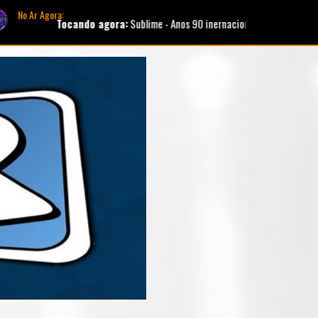
No Ar Agora:
Tocando agora:
Sublime - Anos 90 inernacional novelas |
Apresentador