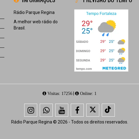
Rádio Parque Regina
A melhor web rádio do
Brasil.
|
Visitas: 17256
Online: 1
Rádio Parque Regina © 2026 - Todos os direitos reservados.