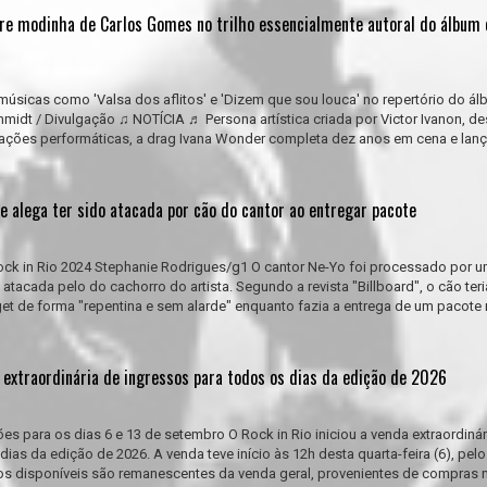
re modinha de Carlos Gomes no trilho essencialmente autoral do álbum 
úsicas como 'Valsa dos aflitos' e 'Dizem que sou louca' no repertório do á
chmidt / Divulgação ♫ NOTÍCIA ♬ Persona artística criada por Victor Ivanon, de
uações performáticas, a drag Ivana Wonder completa dez anos em cena e lanç
e alega ter sido atacada por cão do cantor ao entregar pacote
ock in Rio 2024 Stephanie Rodrigues/g1 O cantor Ne-Yo foi processado por 
 atacada pelo do cachorro do artista. Segundo a revista "Billboard", o cão teri
t de forma "repentina e sem alarde" enquanto fazia a entrega de um pacote 
a extraordinária de ingressos para todos os dias da edição de 2026
ões para os dias 6 e 13 de setembro O Rock in Rio iniciou a venda extraordinár
ias da edição de 2026. A venda teve início às 12h desta quarta-feira (6), pelo
os disponíveis são remanescentes da venda geral, provenientes de compras n