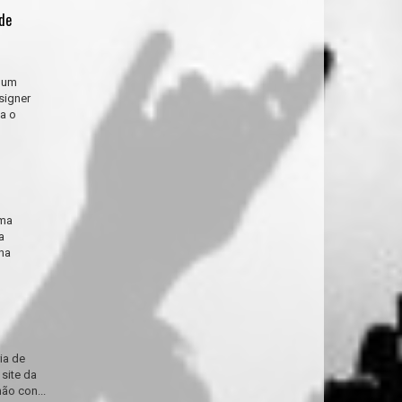
de
lbum
signer
a o
uma
a
na
ia de
 site da
ão con...