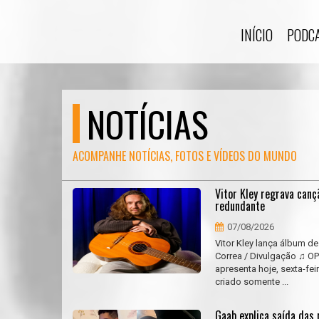
INÍCIO
PODC
NOTÍCIAS
ACOMPANHE NOTÍCIAS, FOTOS E VÍDEOS DO MUNDO
Vitor Kley regrava can
redundante
07/08/2026
Vitor Kley lança álbum d
Correa / Divulgação ♫ O
apresenta hoje, sexta-fe
criado somente ...
Gaab explica saída das 