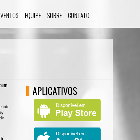
EVENTOS
EQUIPE
SOBRE
CONTATO
lbum
APLICATIVOS
Renato
ey
ido
o'