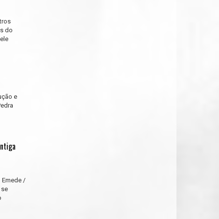
tros
is do
ele
ução e
Pedra
ntiga
o Emede /
 se
o