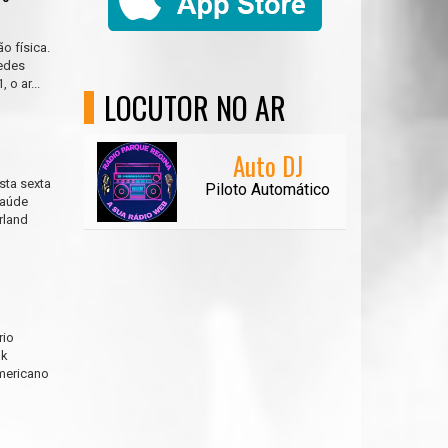
o física.
redes
o ar...
LOCUTOR NO AR
Auto DJ
sta sexta
Piloto Automático
saúde
rland
rio
nk
americano