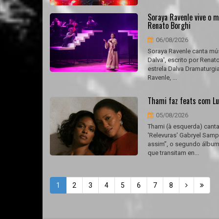
Soraya Ravenle vive o m
Renato Borghi
06/08/2026
Soraya Ravenle canta mús
Dalva', escrito por Rena
estrela Dalva Dramaturgia
Ravenle, ...
Thami faz feats com Lu
05/08/2026
Thami (à esquerda) canta
'Relevuras' Gabryel Samp
assim”, o segundo álbum 
que transitam en...
1
2
3
4
5
6
7
8