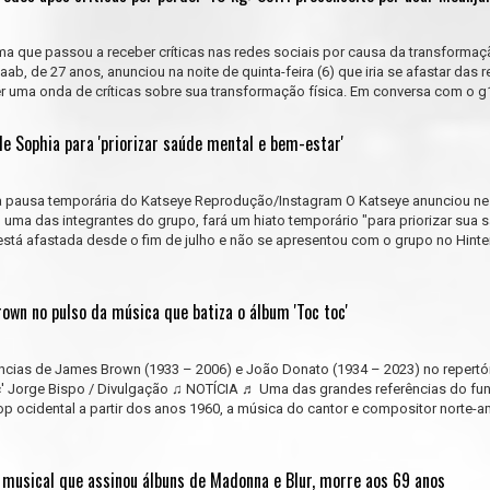
ma que passou a receber críticas nas redes sociais por causa da transformaçã
ab, de 27 anos, anunciou na noite de quinta-feira (6) que iria se afastar das 
r uma onda de críticas sobre sua transformação física. Em conversa com o g1, 
e Sophia para 'priorizar saúde mental e bem-estar'
a pausa temporária do Katseye Reprodução/Instagram O Katseye anunciou ne
, uma das integrantes do grupo, fará um hiato temporário "para priorizar sua 
 está afastada desde o fim de julho e não se apresentou com o grupo no Hinte
own no pulso da música que batiza o álbum 'Toc toc'
ências de James Brown (1933 – 2006) e João Donato (1934 – 2023) no repertó
c' Jorge Bispo / Divulgação ♫ NOTÍCIA ♬ Uma das grandes referências do fu
p ocidental a partir dos anos 1960, a música do cantor e compositor norte-
r musical que assinou álbuns de Madonna e Blur, morre aos 69 anos