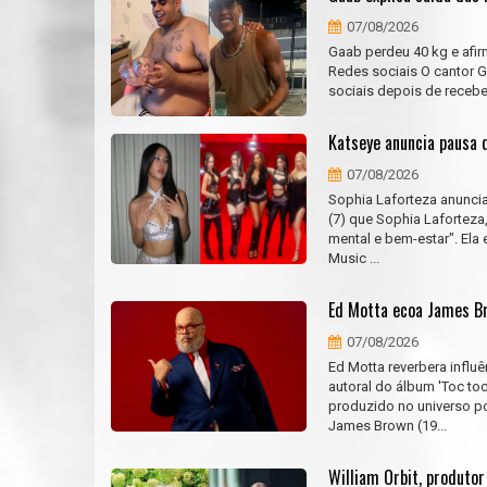
07/08/2026
Gaab perdeu 40 kg e afir
Redes sociais O cantor Ga
sociais depois de recebe
Katseye anuncia pausa d
07/08/2026
Sophia Laforteza anunci
(7) que Sophia Laforteza
mental e bem-estar". Ela
Music ...
Ed Motta ecoa James Br
07/08/2026
Ed Motta reverbera influ
autoral do álbum 'Toc to
produzido no universo po
James Brown (19...
William Orbit, produto