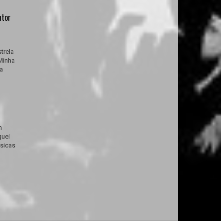
utor
trela
Minha
ya
m
quei
úsicas