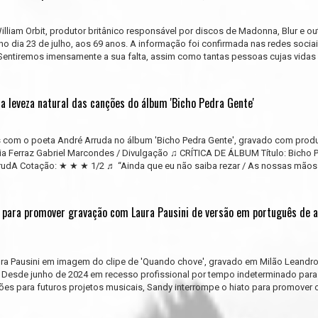
illiam Orbit, produtor britânico responsável por discos de Madonna, Blur e ou
 no dia 23 de julho, aos 69 anos. A informação foi confirmada nas redes socia
“Sentiremos imensamente a sua falta, assim como tantas pessoas cujas vidas 
na leveza natural das canções do álbum 'Bicho Pedra Gente'
as com o poeta André Arruda no álbum 'Bicho Pedra Gente', gravado com prod
cia Ferraz Gabriel Marcondes / Divulgação ♫ CRÍTICA DE ÁLBUM Título: Bicho 
arrudA Cotação: ★ ★ ★ 1/2 ♬ “Ainda que eu não saiba rezar / As nossas mãos
 para promover gravação com Laura Pausini de versão em português de a
aura Pausini em imagem do clipe de 'Quando chove', gravado em Milão Leandr
Desde junho de 2024 em recesso profissional por tempo indeterminado para
ações para futuros projetos musicais, Sandy interrompe o hiato para promover 