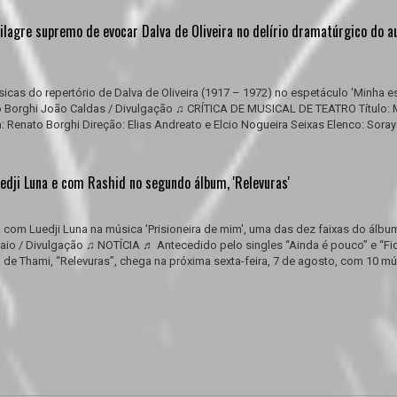
ilagre supremo de evocar Dalva de Oliveira no delírio dramatúrgico do a
icas do repertório de Dalva de Oliveira (1917 – 1972) no espetáculo 'Minha es
to Borghi João Caldas / Divulgação ♫ CRÍTICA DE MUSICAL DE TEATRO Título: 
: Renato Borghi Direção: Elias Andreato e Elcio Nogueira Seixas Elenco: Sora
edji Luna e com Rashid no segundo álbum, 'Relevuras'
 com Luedji Luna na música 'Prisioneira de mim', uma das dez faixas do álbu
aio / Divulgação ♫ NOTÍCIA ♬ Antecedido pelo singles “Ainda é pouco” e “Fi
de Thami, “Relevuras”, chega na próxima sexta-feira, 7 de agosto, com 10 m