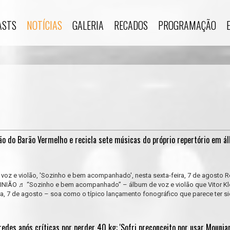
ASTS
NOTÍCIAS
GALERIA
RECADOS
PROGRAMAÇÃO
ção do Barão Vermelho e recicla sete músicas do próprio repertório em á
e voz e violão, 'Sozinho e bem acompanhado', nesta sexta-feira, 7 de agosto 
PINIÃO ♬ “Sozinho e bem acompanhado” – álbum de voz e violão que Vitor Kl
ira, 7 de agosto – soa como o típico lançamento fonográfico que parece ter s
redes após críticas por perder 40 kg: 'Sofri preconceito por usar Mounjar